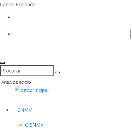
Cancel Preloader
geral@snmv.pt
(+351) 213 430 661
ÁREA DE SÓCIO
SNMV
O SNMV