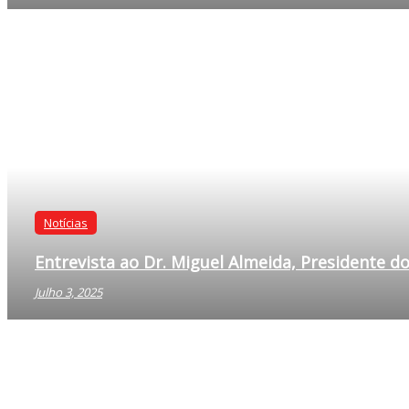
Comunicados
Comunicado SNMV
Julho 4, 2025
Notícias
Entrevista ao Dr. Miguel Almeida, Presidente d
Julho 3, 2025
Notícias