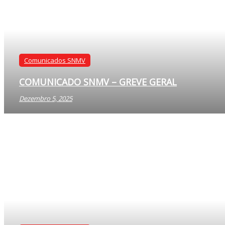
Comunicado SNMV – Greve Geral 3 junho 2026
Junho 1, 2026
Comunicados SNMV
COMUNICADO SNMV – GREVE GERAL
Dezembro 5, 2025
Comunicados SNMV
COMUNICADO SNMV – GREVE GERAL
Dezembro 5, 2025