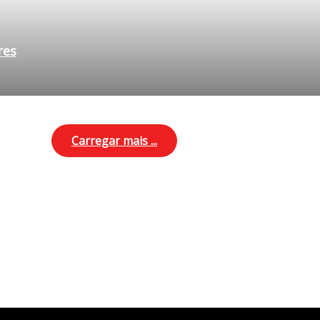
res
Carregar mais ...
res