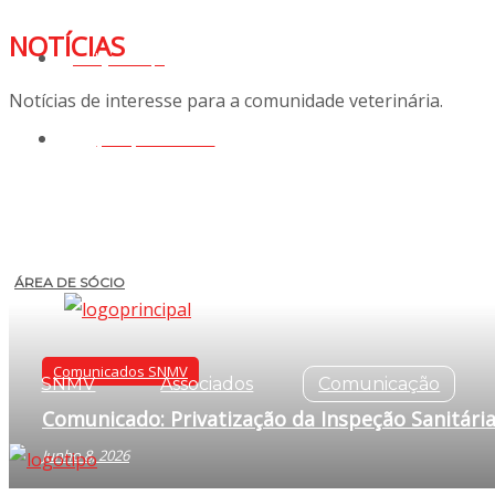
NOTÍCIAS
geral@snmv.pt
Notícias de interesse para a comunidade veterinária.
(+351) 213 430 661
ÁREA DE SÓCIO
Comunicados SNMV
SNMV
Associados
Comunicação
Comunicado: Privatização da Inspeção Sanitári
Junho 8, 2026