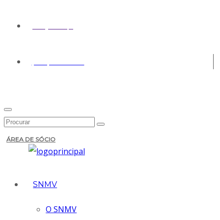
geral@snmv.pt
(+351) 213 430 661
ÁREA DE SÓCIO
SNMV
O SNMV