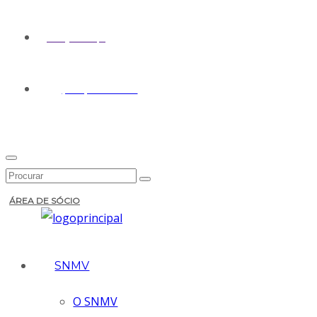
geral@snmv.pt
(+351) 213 430 661
ÁREA DE SÓCIO
SNMV
O SNMV