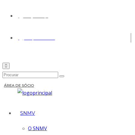
geral@snmv.pt
(+351) 213 430 661
ÁREA DE SÓCIO
SNMV
O SNMV