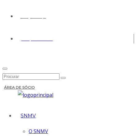
geral@snmv.pt
(+351) 213 430 661
ÁREA DE SÓCIO
SNMV
O SNMV