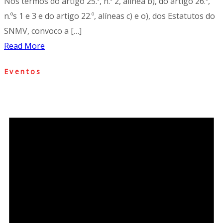
Nos termos do artigo 25.º, n.º 2, alínea b), do artigo 26.º,
n.ºs 1 e 3 e do artigo 22.º, alíneas c) e o), dos Estatutos do
SNMV, convoco a […]
Read More
Eventos