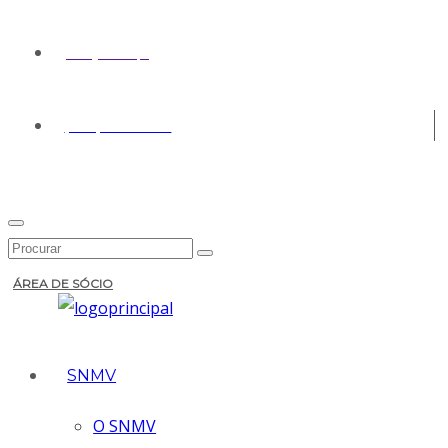
geral@snmv.pt
(+351) 213 430 661
ÁREA DE SÓCIO
SNMV
O SNMV