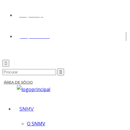
geral@snmv.pt
(+351) 213 430 661
ÁREA DE SÓCIO
SNMV
O SNMV