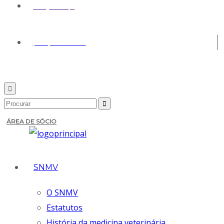
geral@snmv.pt
(+351) 213 430 661
ÁREA DE SÓCIO
SNMV
O SNMV
Estatutos
História da medicina veterinária