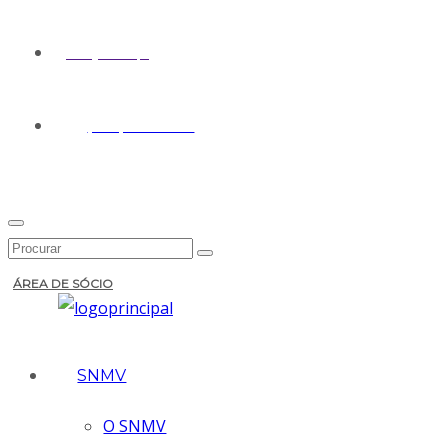
geral@snmv.pt
(+351) 213 430 661
ÁREA DE SÓCIO
SNMV
O SNMV