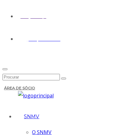
geral@snmv.pt
(+351) 213 430 661
ÁREA DE SÓCIO
SNMV
O SNMV