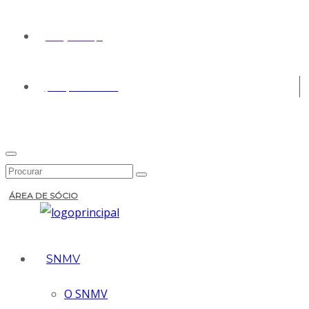
geral@snmv.pt
(+351) 213 430 661
ÁREA DE SÓCIO
SNMV
O SNMV