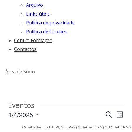
Arquivo
Links úteis
Política de privacidade
Política de Cookies
Centro Formação
Contactos
Área de Sócio
Eventos
Navegaç
1/4/2025
Nav
Pesquisar
Mês
de
de
Selecione
Calendário
S
SEGUNDA-FEIRA
T
TERÇA-FEIRA
Q
QUARTA-FEIRA
Q
QUINTA-FEIRA
S
S
pesquis
visu