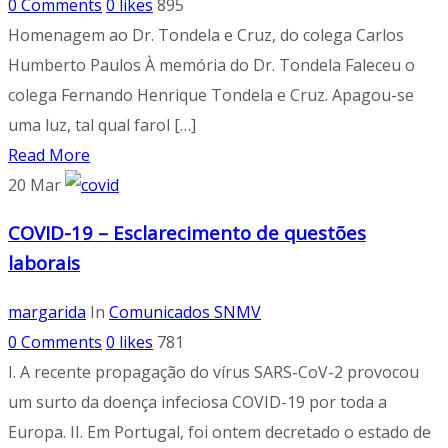
0 Comments
0
likes
895
Homenagem ao Dr. Tondela e Cruz, do colega Carlos
Humberto Paulos À memória do Dr. Tondela Faleceu o
colega Fernando Henrique Tondela e Cruz. Apagou-se
uma luz, tal qual farol […]
Read More
20
Mar
COVID-19 – Esclarecimento de questões
laborais
margarida
In
Comunicados SNMV
0 Comments
0
likes
781
I. A recente propagação do vírus SARS-CoV-2 provocou
um surto da doença infeciosa COVID-19 por toda a
Europa. II. Em Portugal, foi ontem decretado o estado de