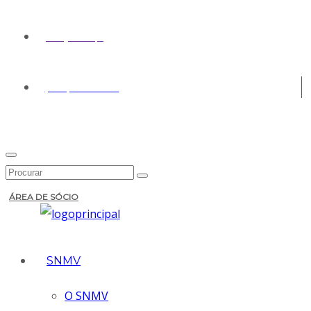
geral@snmv.pt
(+351) 213 430 661
ÁREA DE SÓCIO
SNMV
O SNMV