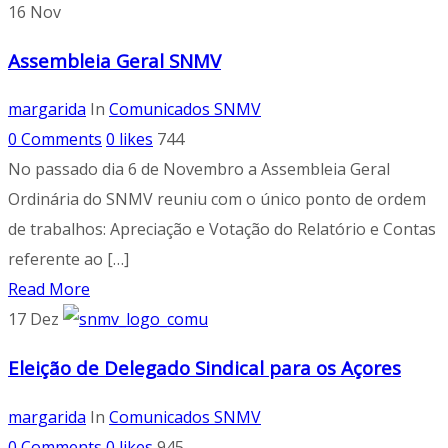
16
Nov
Assembleia Geral SNMV
margarida
In
Comunicados SNMV
0 Comments
0
likes
744
No passado dia 6 de Novembro a Assembleia Geral
Ordinária do SNMV reuniu com o único ponto de ordem
de trabalhos: Apreciação e Votação do Relatório e Contas
referente ao […]
Read More
17
Dez
Eleição de Delegado Sindical para os Açores
margarida
In
Comunicados SNMV
0 Comments
0
likes
945