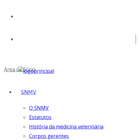
geral@snmv.pt
(+351) 213 430 661
Área de Sócio
SNMV
O SNMV
Estatutos
História da medicina veterinária
Corpos gerentes