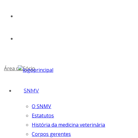
geral@snmv.pt
(+351) 213 430 661
Área de Sócio
SNMV
O SNMV
Estatutos
História da medicina veterinária
Corpos gerentes