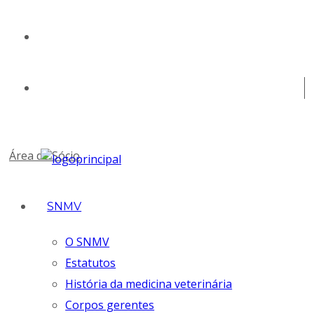
geral@snmv.pt
(+351) 213 430 661
Área de Sócio
SNMV
O SNMV
Estatutos
História da medicina veterinária
Corpos gerentes