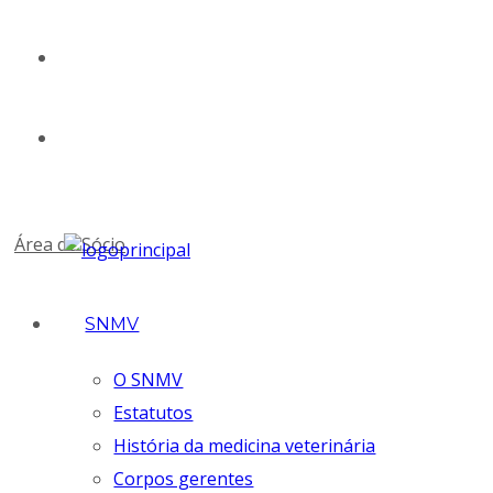
geral@snmv.pt
(+351) 213 430 661
Área de Sócio
SNMV
O SNMV
Estatutos
História da medicina veterinária
Corpos gerentes