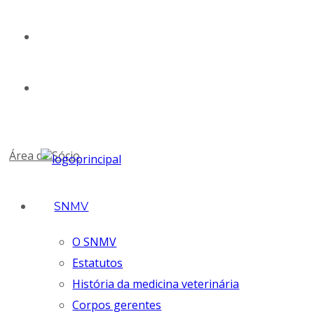
geral@snmv.pt
(+351) 213 430 661
Área de Sócio
SNMV
O SNMV
Estatutos
História da medicina veterinária
Corpos gerentes