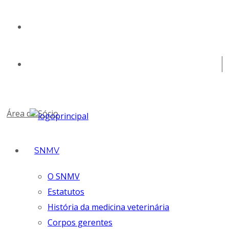
geral@snmv.pt
(+351) 213 430 661
Área de Sócio
SNMV
O SNMV
Estatutos
História da medicina veterinária
Corpos gerentes