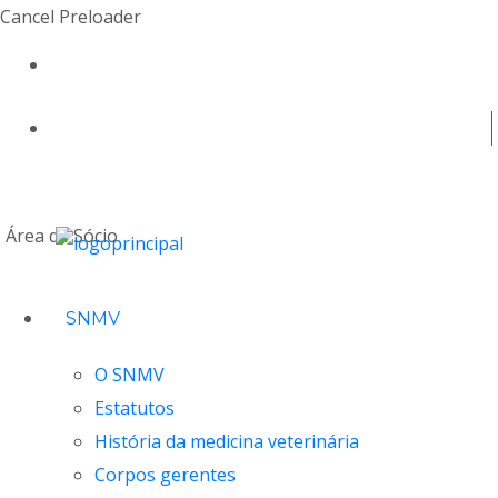
Cancel Preloader
geral@snmv.pt
(+351) 213 430 661
Área de Sócio
SNMV
O SNMV
Estatutos
História da medicina veterinária
Corpos gerentes