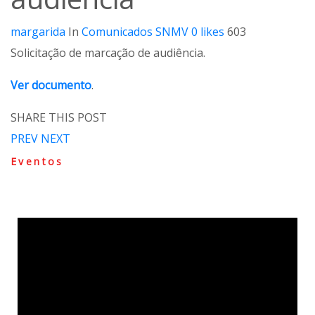
margarida
In
Comunicados SNMV
0
likes
603
Solicitação de marcação de audiência.
Ver documento
.
SHARE THIS POST
PREV
NEXT
Eventos